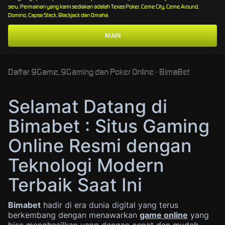
seru. Permainan yang kami sediakan adalah Texas Poker, Ceme City, Ceme Around,
Domino, Capsa Stack, Blackjack dan Omaha.
MAIN
Daftar 9Game, 9Gaming dan Poker Online - BimaBet
Selamat Datang di
Bimabet : Situs Gaming
Online Resmi dengan
Teknologi Modern
Terbaik Saat Ini
Bimabet
hadir di era dunia digital yang terus
berkembang dengan menawarkan
game online
yang