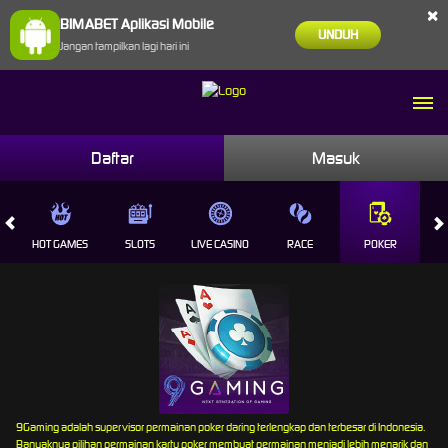
×
BIMABET Aplikasi Mobile
UNDUH
Jangan tampilkan lagi hari ini
Daftar
Masuk
HOT GAMES
SLOTS
LIVE CASINO
RACE
POKER
OL
9Gaming adalah supervisor permainan poker daring terlengkap dan terbesar di Indonesia.
Banyaknya pilihan permainan kartu poker membuat permainan menjadi lebih menarik dan