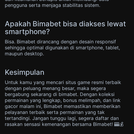
pengguna serta menjaga stabilitas sistem.
Apakah Bimabet bisa diakses lewat
smartphone?
Bisa. Bimabet dirancang dengan desain responsif
sehingga optimal digunakan di smartphone, tablet,
maupun desktop.
Kesimpulan
Untuk kamu yang mencari situs game resmi terbaik
dengan peluang menang besar, maka segera
bergabung sekarang di bimabet. Dengan koleksi
permainan yang lengkap, bonus melimpah, dan link
gacor malam ini, Bimabet memastikan memberikan
pelayanan terbaik serta permainan yang tak
tertandingi. Jangan tunggu lagi, segera daftar dan
rasakan sensasi kemenangan bersama Bimabet! 🎰💰