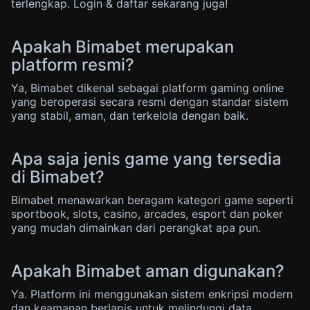
terlengkap. Login & daftar sekarang juga!
Apakah Bimabet merupakan
platform resmi?
Ya, Bimabet dikenal sebagai platform gaming online
yang beroperasi secara resmi dengan standar sistem
yang stabil, aman, dan terkelola dengan baik.
Apa saja jenis game yang tersedia
di Bimabet?
Bimabet menawarkan beragam kategori game seperti
sportbook, slots, casino, arcades, esport dan poker
yang mudah dimainkan dari perangkat apa pun.
Apakah Bimabet aman digunakan?
Ya. Platform ini menggunakan sistem enkripsi modern
dan keamanan berlapis untuk melindungi data