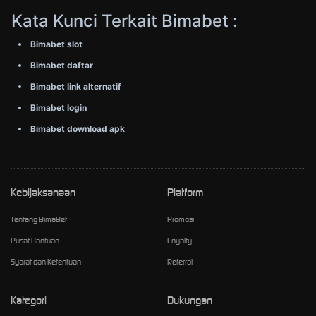
Kata Kunci Terkait Bimabet :
Bimabet slot
Bimabet daftar
Bimabet link alternatif
Bimabet login
Bimabet download apk
Kebijaksanaan
Platform
Tentang BimaBet
Promosi
Pusat Bantuan
Loyalty
Syarat dan Ketentuan
Referral
Kategori
Dukungan