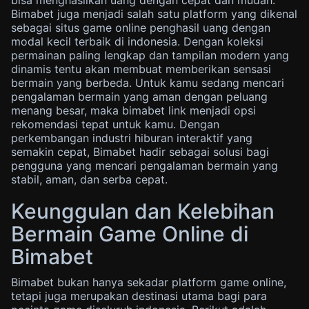
bisa menghasilkan uang dengan cepat dan mudah.
Bimabet juga menjadi salah satu platform yang dikenal
sebagai situs game online penghasil uang dengan
modal kecil terbaik di indonesia. Dengan koleksi
permainan paling lengkap dan tampilan modern yang
dinamis tentu akan membuat memberikan sensasi
bermain yang berbeda. Untuk kamu sedang mencari
pengalaman bermain yang aman dengan peluang
menang besar, maka bimabet link menjadi opsi
rekomendasi tepat untuk kamu. Dengan
perkembangan industri hiburan interaktif yang
semakin cepat, Bimabet hadir sebagai solusi bagi
pengguna yang mencari pengalaman bermain yang
stabil, aman, dan serba cepat.
Keunggulan dan Kelebihan
Bermain Game Online di
Bimabet
Bimabet bukan hanya sekadar platform game online,
tetapi juga merupakan destinasi utama bagi para