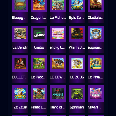
Sleepy Grandpa
Dragon’s Domain
Le Fisherman
Epic Ze Zeus
Gladiator Legends
Le Bandit
Limbo
Sticky Candyland
Wanted Dead or a Wild
Supreme Zeus
BULLETS AND BOUNTY
Le Prechaun
LE COWBOY
LE ZEUS
Le Pharaoh
Ze Zeus
Pirate Bonanza
Hand of Anubis
Spinman
MIAMI MAYHEM