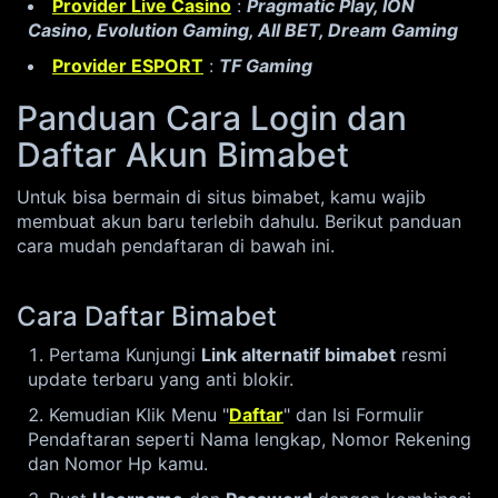
Provider Live Casino
:
Pragmatic Play, ION
Casino, Evolution Gaming, All BET, Dream Gaming
Provider ESPORT
:
TF Gaming
Panduan Cara Login dan
Daftar Akun Bimabet
Untuk bisa bermain di situs bimabet, kamu wajib
membuat akun baru terlebih dahulu. Berikut panduan
cara mudah pendaftaran di bawah ini.
Cara Daftar Bimabet
Pertama Kunjungi
Link alternatif bimabet
resmi
update terbaru yang anti blokir.
Kemudian Klik Menu "
Daftar
" dan Isi Formulir
Pendaftaran seperti Nama lengkap, Nomor Rekening
dan Nomor Hp kamu.