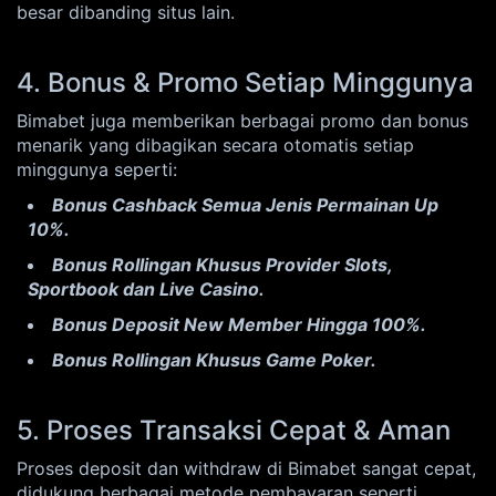
besar dibanding situs lain.
4. Bonus & Promo Setiap Minggunya
Bimabet juga memberikan berbagai promo dan bonus
menarik yang dibagikan secara otomatis setiap
minggunya seperti:
Bonus Cashback Semua Jenis Permainan Up
10%.
Bonus Rollingan Khusus Provider Slots,
Sportbook dan Live Casino.
Bonus Deposit New Member Hingga 100%.
Bonus Rollingan Khusus Game Poker.
5. Proses Transaksi Cepat & Aman
Proses deposit dan withdraw di Bimabet sangat cepat,
didukung berbagai metode pembayaran seperti