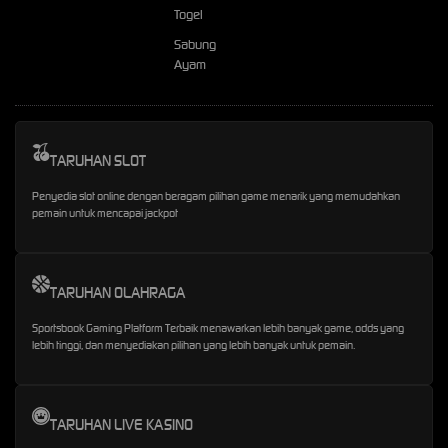
Togel
Sabung
Ayam
TARUHAN SLOT
Penyedia slot online dengan beragam pilihan game menarik yang memudahkan
pemain untuk mencapai jackpot
TARUHAN OLAHRAGA
Sportsbook Gaming Platform Terbaik menawarkan lebih banyak game, odds yang
lebih tinggi, dan menyediakan pilihan yang lebih banyak untuk pemain.
TARUHAN LIVE KASINO