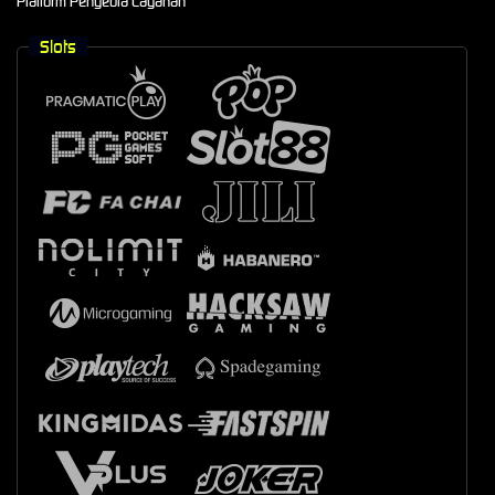
Platform Penyedia Layanan
Slots