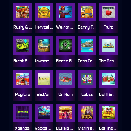
Rusty & Curly
Harvest Wilds
Warrior Ways
Benny The Beer
Frutz
Break Bones
Jawsome Pirates
Booze Bash
Cash Compass
The Respinners
Pug Life
Stick'em
OmNom
Cubes
Let It Snow
Xpander
Rocket Reels
Buffalo Stack'n'Sync
Merlin's Alchemy
Get The Cheese