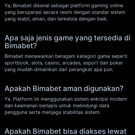
Ya, Bimabet dikenal sebagai platform gaming online
yang beroperasi secara resmi dengan standar sistem
yang stabil, aman, dan terkelola dengan baik.
Apa saja jenis game yang tersedia di
Bimabet?
Bimabet menawarkan beragam kategori game seperti
sportbook, slots, casino, arcades, esport dan poker
yang mudah dimainkan dari perangkat apa pun.
Apakah Bimabet aman digunakan?
Ya. Platform ini menggunakan sistem enkripsi modern
dan keamanan berlapis untuk melindungi data
pengguna serta menjaga stabilitas sistem.
Apakah Bimabet bisa diakses lewat