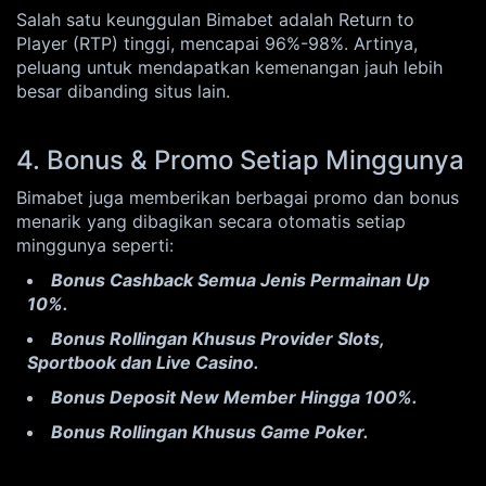
Salah satu keunggulan Bimabet adalah Return to
Player (RTP) tinggi, mencapai 96%-98%. Artinya,
peluang untuk mendapatkan kemenangan jauh lebih
besar dibanding situs lain.
4. Bonus & Promo Setiap Minggunya
Bimabet juga memberikan berbagai promo dan bonus
menarik yang dibagikan secara otomatis setiap
minggunya seperti:
Bonus Cashback Semua Jenis Permainan Up
10%.
Bonus Rollingan Khusus Provider Slots,
Sportbook dan Live Casino.
Bonus Deposit New Member Hingga 100%.
Bonus Rollingan Khusus Game Poker.