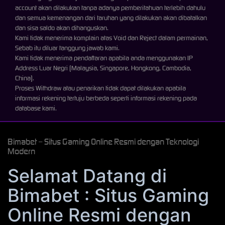
account akan dilakukan tanpa adanya pemberitahuan terlebih dahulu
dan semua kemenangan dari taruhan yang dilakukan akan dibatalkan
dan sisa saldo akan dihanguskan.
Kami tidak menerima komplain atas Void dan Reject dalam permainan,
Sebab itu diluar tanggung jawab kami.
Kami tidak menerima pendaftaran apabila anda menggunakan IP
Address Luar Negri (Malaysia, Singapore, Hongkong, Cambodia,
China).
Proses Withdraw atau penarikan tidak dapat dilakukan apabila
informasi rekening tertuju berbeda seperti informasi rekening pada
database kami.
Bimabet – Situs Gaming Online Resmi dengan Teknologi
Modern
Selamat Datang di
Bimabet : Situs Gaming
Online Resmi dengan