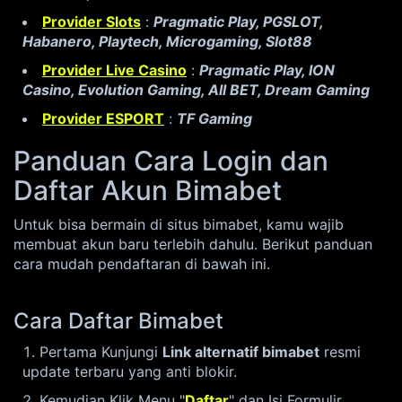
Provider Slots
:
Pragmatic Play, PGSLOT,
Habanero, Playtech, Microgaming, Slot88
Provider Live Casino
:
Pragmatic Play, ION
Casino, Evolution Gaming, All BET, Dream Gaming
Provider ESPORT
:
TF Gaming
Panduan Cara Login dan
Daftar Akun Bimabet
Untuk bisa bermain di situs bimabet, kamu wajib
membuat akun baru terlebih dahulu. Berikut panduan
cara mudah pendaftaran di bawah ini.
Cara Daftar Bimabet
Pertama Kunjungi
Link alternatif bimabet
resmi
update terbaru yang anti blokir.
Kemudian Klik Menu "
Daftar
" dan Isi Formulir