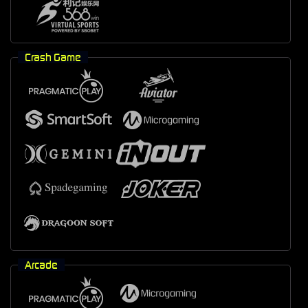
Crash Game
Arcade