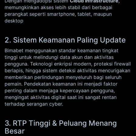
Dengan mengadopsi sistem
Cloud Infrastructure
,
memungkinkan akses lebih stabil dari berbagai
perangkat seperti smartphone, tablet, maupun
desktop
2. Sistem Keamanan Paling Update
Bimabet menggunakan standar keamanan tingkat
tinggi untuk melindungi data akun dan aktivitas
pengguna. Teknologi enkripsi modern, proteksi firewall
berlapis, hingga sistem deteksi aktivitas mencurigakan
memberikan perlindungan menyeluruh bagi seluruh
pemain. Pendekatan keamanan ini menjadi faktor
penting dalam menjaga kepercayaan pengguna,
mengingat aktivitas digital saat ini sangat rentan
terhadap serangan cyber.
3. RTP Tinggi & Peluang Menang
Besar