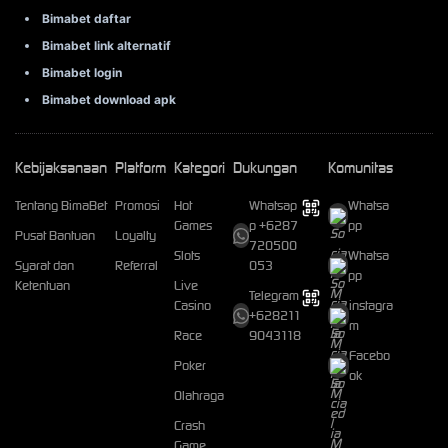
Bimabet daftar
Bimabet link alternatif
Bimabet login
Bimabet download apk
Kebijaksanaan
Platform
Kategori
Dukungan
Komunitas
Tentang BimaBet
Promosi
Hot
Whatsap
Whatsa
Games
p +6287
pp
Pusat Bantuan
Loyalty
720500
Slots
Whatsa
Syarat dan
Referral
053
pp
Ketentuan
Live
Telegram
Casino
instagra
+628211
m
Race
9043118
Facebo
Poker
ok
Olahraga
Crash
Game