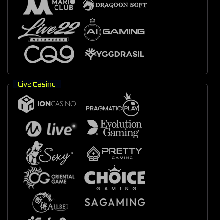
Live Casino