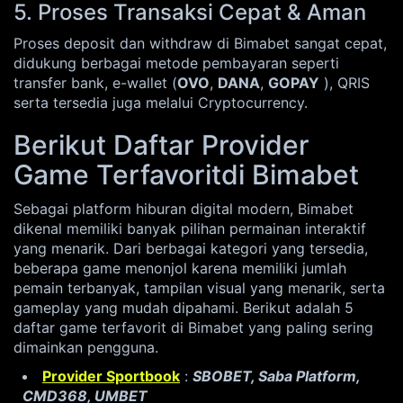
5. Proses Transaksi Cepat & Aman
Proses deposit dan withdraw di Bimabet sangat cepat,
didukung berbagai metode pembayaran seperti
transfer bank, e-wallet (
OVO
,
DANA
,
GOPAY
), QRIS
serta tersedia juga melalui Cryptocurrency.
Berikut Daftar Provider
Game Terfavoritdi Bimabet
Sebagai platform hiburan digital modern, Bimabet
dikenal memiliki banyak pilihan permainan interaktif
yang menarik. Dari berbagai kategori yang tersedia,
beberapa game menonjol karena memiliki jumlah
pemain terbanyak, tampilan visual yang menarik, serta
gameplay yang mudah dipahami. Berikut adalah 5
daftar game terfavorit di Bimabet yang paling sering
dimainkan pengguna.
Provider Sportbook
:
SBOBET, Saba Platform,
CMD368, UMBET