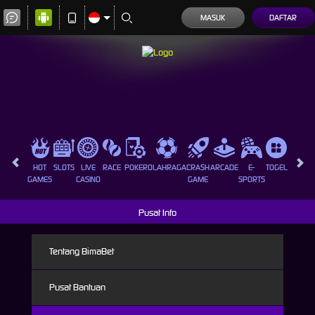
MASUK
DAFTAR
HOT
SLOTS
LIVE
RACE
POKER
OLAHRAGA
CRASH
ARCADE
E-
TOGEL
SABUN
GAMES
CASINO
GAME
SPORTS
AYAM
Pusat Info
Tentang BimaBet
Pusat Bantuan