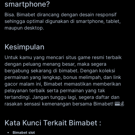
smartphone?
Bisa. Bimabet dirancang dengan desain responsif
sehingga optimal digunakan di smartphone, tablet,
maupun desktop.
Kesimpulan
Untuk kamu yang mencari situs game resmi terbaik
dengan peluang menang besar, maka segera
bergabung sekarang di bimabet. Dengan koleksi
permainan yang lengkap, bonus melimpah, dan link
gacor malam ini, Bimabet memastikan memberikan
pelayanan terbaik serta permainan yang tak
tertandingi. Jangan tunggu lagi, segera daftar dan
rasakan sensasi kemenangan bersama Bimabet! 🎰💰
Kata Kunci Terkait Bimabet :
Bimabet slot