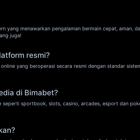
rn yang menawarkan pengalaman bermain cepat, aman, dan 
ang juga!
atform resmi?
online yang beroperasi secara resmi dengan standar sistem
edia di Bimabet?
eperti sportbook, slots, casino, arcades, esport dan po
kan?