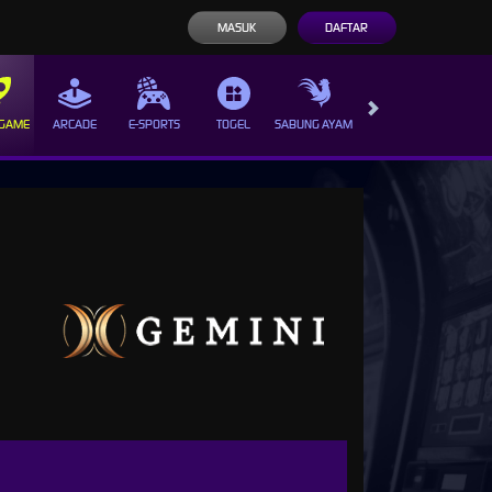
MASUK
DAFTAR
 GAME
ARCADE
E-SPORTS
TOGEL
SABUNG AYAM
PROMOSI