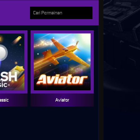
assic
Aviator