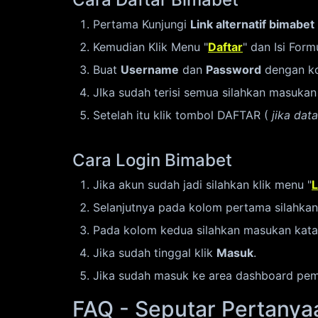
Pertama Kunjungi
Link alternatif bimabet
Kemudian Klik Menu "
Daftar
" dan Isi For
Buat
Username
dan
Password
dengan ko
JIka sudah terisi semua silahkan masukan
Setelah itu klik tombol DAFTAR (
jika dat
Cara Login Bimabet
Jika akun sudah jadi silahkan klik menu "
L
Selanjutnya pada kolom pertama silahkan
Pada kolom kedua silahkan masukan kata 
Jika sudah tinggal klik
Masuk
.
Jika sudah masuk ke area dashboard pema
FAQ - Seputar Pertanya