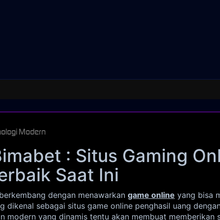
nologi Modern
Bimabet : Situs Gaming On
rbaik Saat Ini
rus berkembang dengan menawarkan
game online
yang bisa 
g dikenal sebagai situs game online penghasil uang dengan
lan modern yang dinamis tentu akan membuat memberikan 