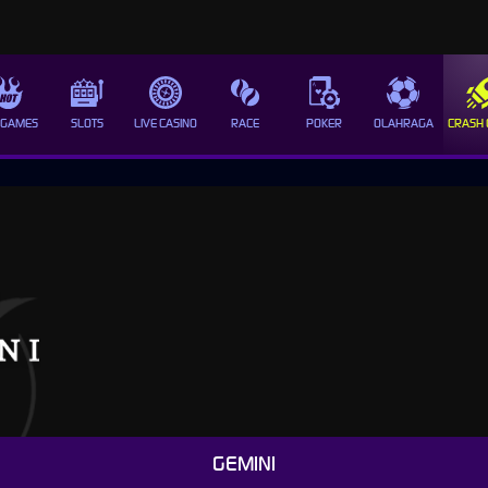
 GAMES
SLOTS
LIVE CASINO
RACE
POKER
OLAHRAGA
CRASH
GEMINI