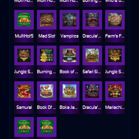
Multi Hot 10
Multi Hot 20
Multi Hot 40
Burning Ice 40
Wild & Gods
MultiHot5
Mad Slot
Vampires
Dracula's Fortune
Farm's Fortune
Jungle Sisters Deluxe
Burning Ice
Book of Futuria
Safari Simba
Jungle Sisters
Samurai
Book Of Bonanza
Boka Jamba 10
Dracula's Fortune Halloween Edition
Mariachi Coins