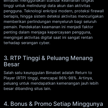
Bimabet menggunakan standar keamanan tingkat
tinggi untuk melindungi data akun dan aktivitas
pengguna. Teknologi enkripsi modern, proteksi firewall
berlapis, hingga sistem deteksi aktivitas mencurigakan
memberikan perlindungan menyeluruh bagi seluruh
pemain. Pendekatan keamanan ini menjadi faktor
penting dalam menjaga kepercayaan pengguna,
mengingat aktivitas digital saat ini sangat rentan
terhadap serangan cyber.
3. RTP Tinggi & Peluang Menang
Besar
Salah satu keunggulan Bimabet adalah Return to
Player (RTP) tinggi, mencapai 96%-98%. Artinya,
peluang untuk mendapatkan kemenangan jauh lebih
besar dibanding situs lain.
4. Bonus & Promo Setiap Minggunya