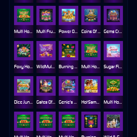
Multi Hot 5 Super Wilds
Multi Fruits Charging Wilds
Power Of Tiger
Coins Of Atlantis
Gems Crown Charging Wilds
Foxy Hot 20
WildMultiStar
Burning Ice 10
Multi Hot 5 Burn Wilds
Sugar Fiesta
Dice Jungle
Gates Of Merlyn
Genie's Bonanza
HotSamba
Multi Hot Ways