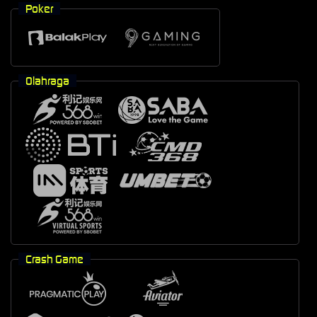
Poker
Olahraga
Crash Game