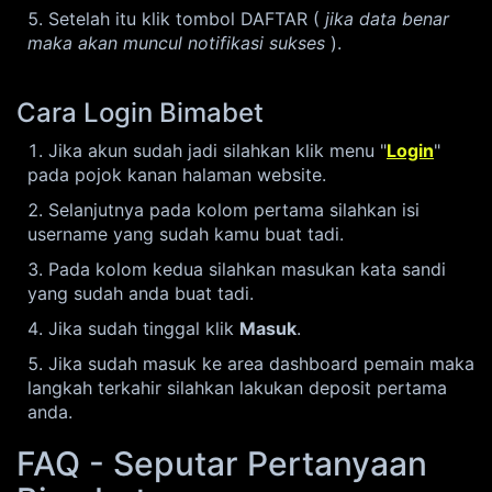
Setelah itu klik tombol DAFTAR (
jika data benar
maka akan muncul notifikasi sukses
).
Cara Login Bimabet
Jika akun sudah jadi silahkan klik menu "
Login
"
pada pojok kanan halaman website.
Selanjutnya pada kolom pertama silahkan isi
username yang sudah kamu buat tadi.
Pada kolom kedua silahkan masukan kata sandi
yang sudah anda buat tadi.
Jika sudah tinggal klik
Masuk
.
Jika sudah masuk ke area dashboard pemain maka
langkah terkahir silahkan lakukan deposit pertama
anda.
FAQ - Seputar Pertanyaan