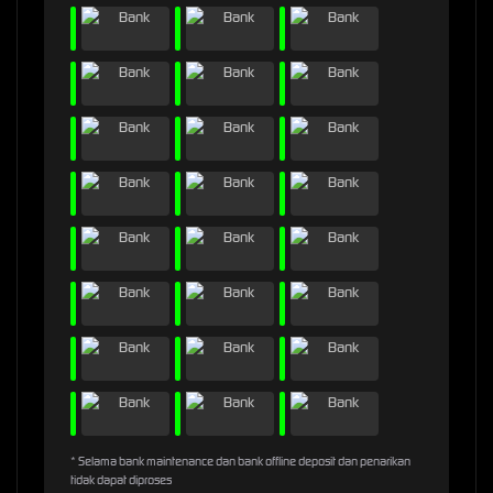
* Selama bank maintenance dan bank offline deposit dan penarikan
tidak dapat diproses