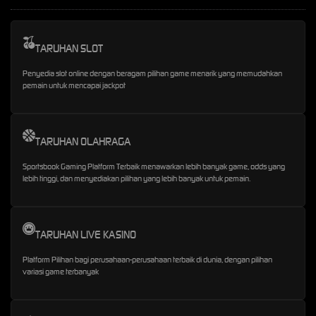
TARUHAN SLOT
Penyedia slot online dengan beragam pilihan game menarik yang memudahkan
pemain untuk mencapai jackpot
TARUHAN OLAHRAGA
Sportsbook Gaming Platform Terbaik menawarkan lebih banyak game, odds yang
lebih tinggi, dan menyediakan pilihan yang lebih banyak untuk pemain.
TARUHAN LIVE KASINO
Platform Pilihan bagi perusahaan-perusahaan terbaik di dunia, dengan pilihan
variasi game terbanyak